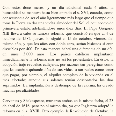
Con estos doce meses, y un día adicional cada 4 años, la
humanidad se mantuvo hasta bien entrado el s. XVI, cuando, como
consecuencia de ser el año ligeramente más largo que el tiempo que
toma la Tierra en dar una vuelta alrededor del Sol, el equinoccio de
primavera estaba adelantándose unos diez días. El Papa Gregorio
XIII lleva a cabo su famosa reforma, que consistió en que al 4 de
octubre de 1582, jueves, lo siguió el 15 de octubre, viernes, del
mismo año, y que los años con doble cero, serían bisiestos si eran
divisibles por 400. De esta manera habrá una diferencia de un día,
en unos 3.000 años. Los países católicos implantaron
inmediatamente la reforma; más no así los protestantes. En éstos, la
adopción trajo revueltas callejeras, por razones tan peregrinas como
que les estaban quitando días de sus vidas, o tan reales como tener
que pagar, por ejemplo, el alquiler completo de la vivienda en el
mes afectado; aunque sus salarios tenían descontados los días
suprimidos. La implantación a destiempo de la reforma, ha creado
muchas peculiaridades.
Cervantes y Shakespeare, murieron ambos en la misma fecha, el 23
de abril de 1616, pero no el mismo día, ya que Inglaterra adoptó la
reforma en el s. XVIII. Otro ejemplo, la Revolución de Octubre, la
rusa, ocurrió, para nosotros en el mes de noviembre. Un caso