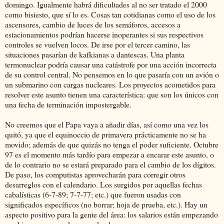
domingo. Igualmente habrá dificultades al no ser tratado el 2000
como bisiesto, que sí lo es. Cosas tan cotidianas como el uso de los
ascensores, cambio de luces de los semáforos, accesos a
estacionamientos podrían hacerse inoperantes si sus respectivos
controles se vuelven locos. De irse por el tercer camino, las
situaciones pasarían de kafkianas a dantescas. Una planta
termonuclear podría causar una catástrofe por una acción incorrecta
de su control central. No pensemos en lo que pasaría con un avión o
un submarino con cargas nucleares. Los proyectos acometidos para
resolver este asunto tienen una característica: que son los únicos con
una fecha de terminación impostergable.
No creemos que el Papa vaya a añadir días, así como una vez los
quitó, ya que el equinoccio de primavera prácticamente no se ha
movido; además de que quizás no tenga el poder suficiente. Octubre
97 es el momento más tardío para empezar a encarar este asunto, o
de lo contrario no se estará preparado para el cambio de los dígitos.
De paso, los computistas aprovecharán para corregir otros
desarreglos con el calendario. Los surgidos por aquellas fechas
cabalísticas (6-7-89; 7-7-77; etc.) que fueron usadas con
significados específicos (no borrar; hoja de prueba, etc.). Hay un
aspecto positivo para la gente del área: los salarios están empezando