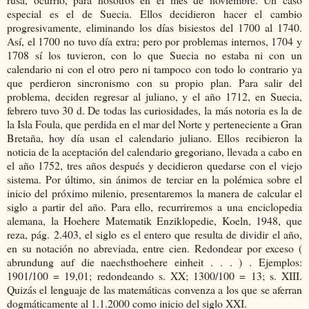
especial es el de Suecia. Ellos decidieron hacer el cambio
progresivamente, eliminando los días bisiestos del 1700 al 1740.
Así, el 1700 no tuvo día extra; pero por problemas internos, 1704 y
1708 sí los tuvieron, con lo que Suecia no estaba ni con un
calendario ni con el otro pero ni tampoco con todo lo contrario ya
que perdieron sincronismo con su propio plan. Para salir del
problema, deciden regresar al juliano, y el año 1712, en Suecia,
febrero tuvo 30 d. De todas las curiosidades, la más notoria es la de
la Isla Foula, que perdida en el mar del Norte y perteneciente a Gran
Bretaña, hoy día usan el calendario juliano. Ellos recibieron la
noticia de la aceptación del calendario gregoriano, llevada a cabo en
el año 1752, tres años después y decidieron quedarse con el viejo
sistema. Por último, sin ánimos de terciar en la polémica sobre el
inicio del próximo milenio, presentaremos la manera de calcular el
siglo a partir del año. Para ello, recurriremos a una enciclopedia
alemana, la Hoehere Matematik Enziklopedie, Koeln, 1948, que
reza, pág. 2.403, el siglo es el entero que resulta de dividir el año,
en su notación no abreviada, entre cien. Redondear por exceso (
abrundung auf die naechsthoehere einheit . . . ) . Ejemplos:
1901/100 = 19,01; redondeando s. XX; 1300/100 = 13; s. XIII.
Quizás el lenguaje de las matemáticas convenza a los que se aferran
dogmáticamente al 1.1.2000 como inicio del siglo XXI.