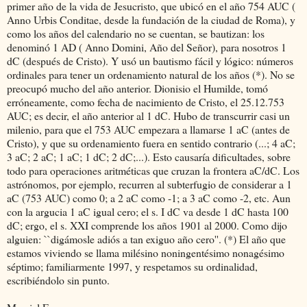
primer año de la vida de Jesucristo, que ubicó en el año 754 AUC (
Anno Urbis Conditae, desde la fundación de la ciudad de Roma), y
como los años del calendario no se cuentan, se bautizan: los
denominó 1 AD ( Anno Domini, Año del Señor), para nosotros 1
dC (después de Cristo). Y usó un bautismo fácil y lógico: números
ordinales para tener un ordenamiento natural de los años (*). No se
preocupó mucho del año anterior. Dionisio el Humilde, tomó
erróneamente, como fecha de nacimiento de Cristo, el 25.12.753
AUC; es decir, el año anterior al 1 dC. Hubo de transcurrir casi un
milenio, para que el 753 AUC empezara a llamarse 1 aC (antes de
Cristo), y que su ordenamiento fuera en sentido contrario (...; 4 aC;
3 aC; 2 aC; 1 aC; 1 dC; 2 dC;...). Esto causaría dificultades, sobre
todo para operaciones aritméticas que cruzan la frontera aC/dC. Los
astrónomos, por ejemplo, recurren al subterfugio de considerar a 1
aC (753 AUC) como 0; a 2 aC como -1; a 3 aC como -2, etc. Aun
con la argucia 1 aC igual cero; el s. I dC va desde 1 dC hasta 100
dC; ergo, el s. XXI comprende los años 1901 al 2000. Como dijo
alguien: ``digámosle adiós a tan exiguo año cero''. (*) El año que
estamos viviendo se llama milésino noningentésimo nonagésimo
séptimo; familiarmente 1997, y respetamos su ordinalidad,
escribiéndolo sin punto.