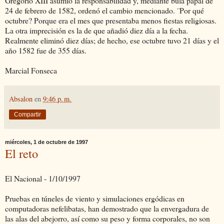
Gregorio XIII asumió la responsabilidad y, mediante bula papal de
24 de febrero de 1582, ordenó el cambio mencionado. ¨Por qué
octubre? Porque era el mes que presentaba menos fiestas religiosas.
La otra imprecisión es la de que añadió diez día a la fecha.
Realmente eliminó diez días; de hecho, ese octubre tuvo 21 días y el
año 1582 fue de 355 días.
Marcial Fonseca
Absalon
en
9:46 p. m.
Compartir
miércoles, 1 de octubre de 1997
El reto
El Nacional - 1/10/1997
Pruebas en túneles de viento y simulaciones ergódicas en
computadoras nefelibatas, han demostrado que la envergadura de
las alas del abejorro, así como su peso y forma corporales, no son