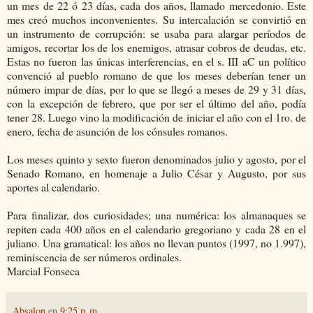
un mes de 22 ó 23 días, cada dos años, llamado mercedonio. Este
mes creó muchos inconvenientes. Su intercalación se convirtió en
un instrumento de corrupción: se usaba para alargar períodos de
amigos, recortar los de los enemigos, atrasar cobros de deudas, etc.
Estas no fueron las únicas interferencias, en el s. III aC un político
convenció al pueblo romano de que los meses deberían tener un
número impar de días, por lo que se llegó a meses de 29 y 31 días,
con la excepción de febrero, que por ser el último del año, podía
tener 28. Luego vino la modificación de iniciar el año con el 1ro. de
enero, fecha de asunción de los cónsules romanos.
Los meses quinto y sexto fueron denominados julio y agosto, por el
Senado Romano, en homenaje a Julio César y Augusto, por sus
aportes al calendario.
Para finalizar, dos curiosidades; una numérica: los almanaques se
repiten cada 400 años en el calendario gregoriano y cada 28 en el
juliano. Una gramatical: los años no llevan puntos (1997, no 1.997),
reminiscencia de ser números ordinales.
Marcial Fonseca
Absalon
en
9:25 p. m.